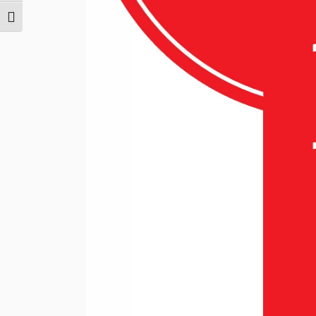
Εναλλαγή Μεγέθους Γραμμάτων