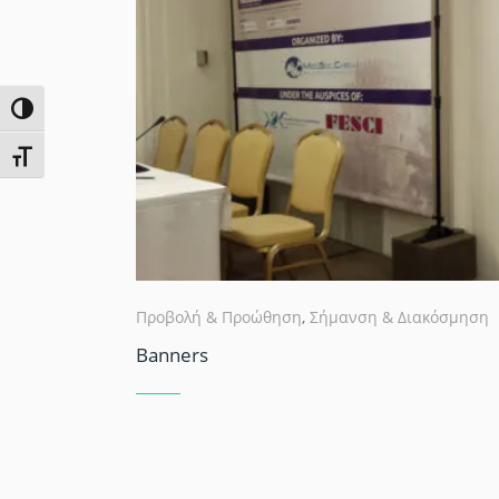
Εναλλαγή Υψηλής Αντίθεσης
Εναλλαγή Μεγέθους Γραμμάτων
Προβολή & Προώθηση
,
Σήμανση & Διακόσμηση
Banners